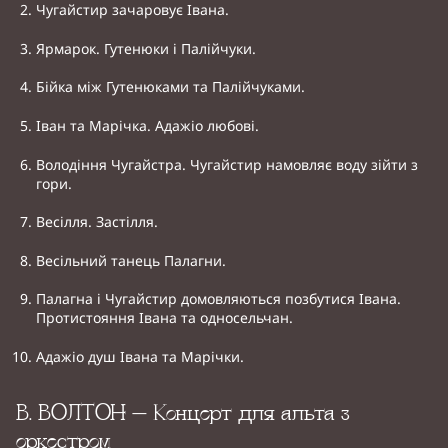
Чугайстир зачаровує Івана.
Ярмарок. Гутенюки і Палійчуки.
Бійка між Гутенюками та Палійчуками.
Іван та Марічка. Адажіо любові.
Володіння Чугайстра. Чугайстир намовляє воду зійти з
гори.
Весілля. Застілля.
Весільний танець Палагни.
Палагна і Чугайстир домовляються позбутися Івана.
Протистояння Івана та односельчан.
Адажіо душ Івана та Марічки.
В. ВОЛТОН – Концерт для альта з
оркестром