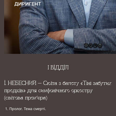
I ВІДДІЛ
І. НЕБЕСНИЙ – Сюїта з балету «Тіні забутих
предків» для симфонічного оркестру
(світова прем’єра)
Пролог. Тема смерті.