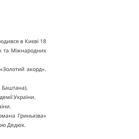
одився в Києві 18
их та Міжнародних
«Золотий акорд».
я Баштана).
демії України.
аїни.
омана Гриньківа»
ою Дедюх.