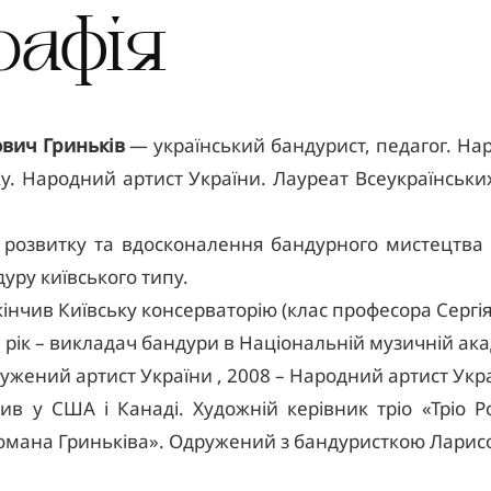
рафія
вич Гриньків
— український бандурист, педагог. Нар
у. Народний артист України. Лауреат Всеукраїнськ
 розвитку та вдосконалення бандурного мистецтва 
уру київського типу.
кінчив Київську консерваторію (клас професора Сергі
 рік – викладач бандури в Національній музичній ака
лужений артист України , 2008 – Народний артист Укр
в у США і Канаді. Художній керівник тріо «Тріо Р
Романа Гриньківа». Одружений з бандуристкою Ларис