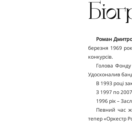
Біог
Роман Дмитро
березня 1969 рок
конкурсів.
Голова Фонду
Удосконалив банд
В 1993 році за
З 1997 по 2007
1996 рік – Зас
Певний час жи
тепер «Оркестр 