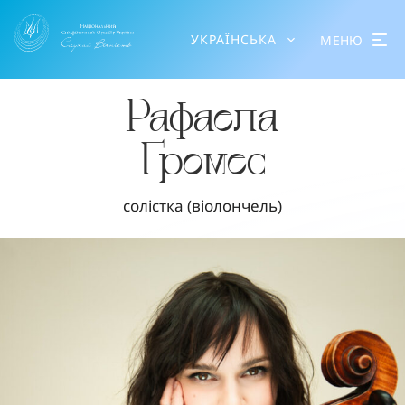
УКРАЇНСЬКА
МЕНЮ
Рафаела
Громес
солістка (віолончель)