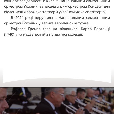
концерт солідарності в Києві з Національним симфонічним
оркестром України, записала з цим оркестром Концерт для
віолончелі Дворжака та твори українських композиторів.
В 2024 році вирушила з Національним симфонічним
оркестром України у велике європейське турне.
Рафаела Громес грає на віолончелі Карло Бергонці
(1740), яка надається їй з приватної колекції.