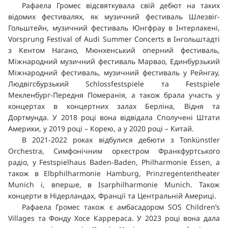
Рафаела Громес відсвяткувала свій дебют на таких
відомих фестивалях, як музичний фестиваль Шлезвіг-
Гольштейн, музичний фестиваль Юнгфрау в Інтерлакені,
Vorsprung Festival of Audi Summer Concerts в Інгольштадті
з Кентом Нагано, Мюнхенський оперний фестиваль,
Міжнародний музичний фестиваль Марвао, Единбурзький
Міжнародний фестиваль, музичний фестиваль у Рейнгау,
Людвігсбурзький Schlossfestspiele та Festspiele
Мекленбург-Передня Померанія, а також брала участь у
концертах в концертних залах Берліна, Відня та
Дортмунда. У 2018 році вона відвідала Сполучені Штати
Америки, у 2019 році – Корею, а у 2020 році – Китай.
В 2021-2022 роках відбулися дебюти з Tonkünstler
Orchestra, Симфонічним оркестром Франкфуртського
радіо, у Festspielhaus Baden-Baden, Philharmonie Essen, а
також в Elbphilharmonie Hamburg, Prinzregententheater
Munich і, вперше, в Isarphilharmonie Munich. Також
концерти в Нідерландах, Франції та Центральній Америці.
Рафаела Громес також є амбасадором SOS Children’s
Villages та Фонду Хосе Каррераса. У 2023 році вона дала