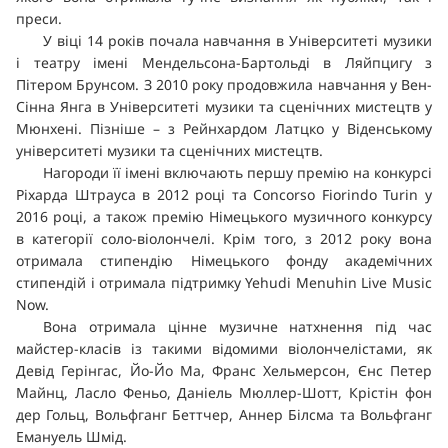
преси.
У віці 14 років почала навчання в Університеті музики
і театру імені Мендельсона-Бартольді в Ляйпцигу з
Пітером Брунсом. З 2010 року продовжила навчання у Вен-
Сінна Янга в Університеті музики та сценічних мистецтв у
Мюнхені. Пізніше – з Рейнхардом Латцко у Віденському
університеті музики та сценічних мистецтв.
Нагороди її імені включають першу премію на конкурсі
Ріхарда Штрауса в 2012 році та Concorso Fiorindo Turin у
2016 році, а також премію Німецького музичного конкурсу
в категорії соло-віолончелі. Крім того, з 2012 року вона
отримала стипендію Німецького фонду академічних
стипендій і отримала підтримку Yehudi Menuhin Live Music
Now.
Вона отримала цінне музичне натхнення під час
майстер-класів із такими відомими віолончелістами, як
Девід Герінгас, Йо-Йо Ма, Франс Хельмерсон, Єнс Петер
Майнц, Ласло Феньо, Даніель Мюллер-Шотт, Крістін фон
дер Гольц, Вольфганг Беттчер, Аннер Білсма та Вольфганг
Емануель Шмід.