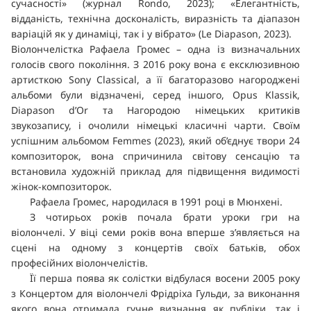
сучасності» (журнал Rondo, 2023); «Елегантність,
відданість, технічна досконалість, виразність та діапазон
варіацій як у динаміці, так і у вібрато» (Le Diapason, 2023).
Віолончелістка Рафаела Громес – одна із визначальних
голосів свого покоління. З 2016 року вона є ексклюзивною
артисткою Sony Classical, а її багаторазово нагороджені
альбоми були відзначені, серед іншого, Opus Klassik,
Diapason d’Or та Нагородою німецьких критиків
звукозапису, і очолили німецькі класичні чарти. Своїм
успішним альбомом Femmes (2023), який об’єднує твори 24
композиторок, вона спричинила світову сенсацію та
встановила художній приклад для підвищення видимості
жінок-композиторок.
Рафаела Громес, народилася в 1991 році в Мюнхені.
З чотирьох років почала брати уроки гри на
віолончелі. У віці семи років вона вперше з’являється на
сцені на одному з концертів своїх батьків, обох
професійних віолончелістів.
Її перша поява як солістки відбулася восени 2005 року
з Концертом для віолончелі Фрідріха Гульди, за виконання
якого вона отримала гучне визнання як публіки, так і